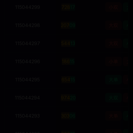
115044299
7
2
8
17
小双
大
115044298
2
0
7
09
大双
小
115044297
5
4
4
13
大双
小
115044296
1
8
6
15
小单
大
115044295
6
5
4
15
大单
小
115044294
9
7
4
20
大双
小
115044293
3
0
3
06
大单
小