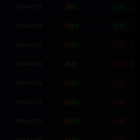
115044277
3
1
6
10
小双
大
115044276
7
2
9
18
大双
小
115044275
9
0
4
13
小双
大
115044274
1
6
4
11
大双
小
115044273
1
4
2
07
小双
大
115044272
9
2
9
20
大单
小
115044271
4
5
7
16
小双
大