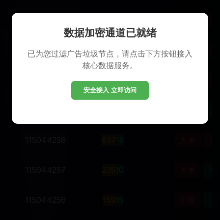
115044262
7
0
3
10
大双
小
数据加密通道已就绪
115044261
9
0
8
17
大双
小
已为您过滤广告垃圾节点，请点击下方按钮接入
核心数据服务。
115044260
9
0
9
18
小双
大
安全接入 立即访问
115044259
3
8
3
14
小单
大
115044258
8
3
7
18
大单
小
115044257
2
3
5
10
大单
小
115044256
1
5
9
15
小双
大