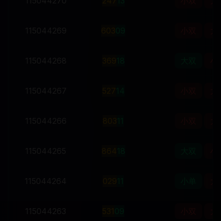
115044270
2
4
7
13
小双
大
115044269
6
0
3
09
小双
大
115044268
3
6
9
18
大双
小
115044267
5
2
7
14
小双
大
115044266
8
0
3
11
小双
大
115044265
8
6
4
18
大双
小
115044264
0
2
9
11
小单
大
115044263
5
3
1
09
小双
大