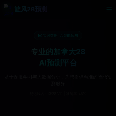
旋风28预测
实时数据 · AI智能预测
专业的加拿大28
AI预测平台
基于深度学习与大数据分析，为您提供精准的智能预
测服务
易记域名：XF28.VIP | 准确率: 45%