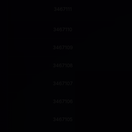
3467111
3467110
3467109
3467108
3467107
3467106
3467105