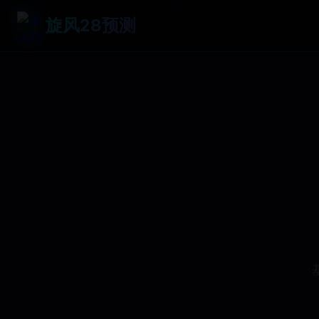
组合
杀组
单双
四余
大小单双
龙虎和
旋风28预测