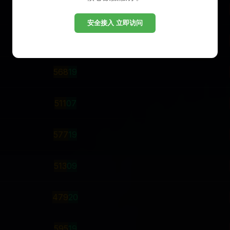
2
1
7
10
安全接入 立即访问
1
5
6
12
5
6
8
19
5
1
1
07
5
7
7
19
5
1
3
09
4
7
9
20
5
9
5
19