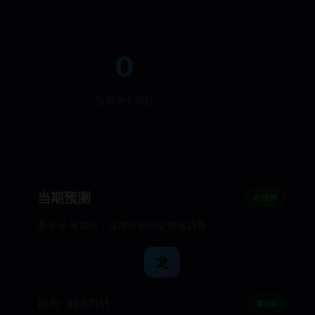
0
预测命中期数
当期预测
AI推荐
基于 6 号算法，深度分析历史数据趋势
龙
期号: 3467111
算法6