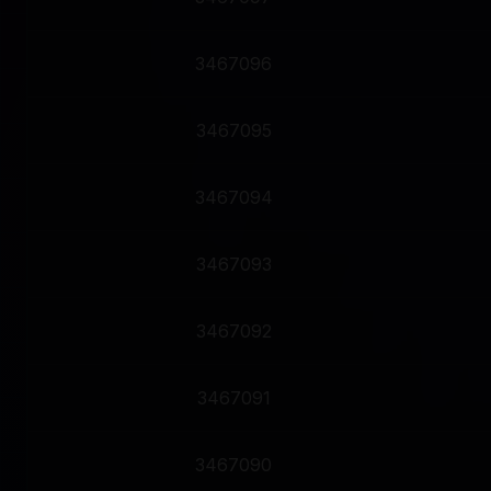
3467096
3467095
3467094
3467093
3467092
3467091
3467090