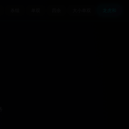
杀组
单双
四余
大小单双
龙虎和
务