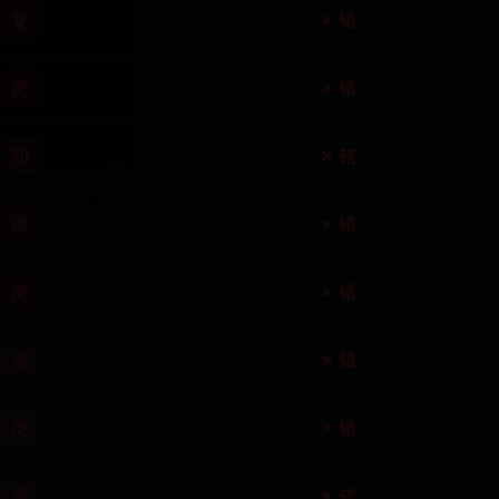
龙
✗ 错
虎
✗ 错
和
✗ 错
虎
✗ 错
虎
✗ 错
虎
✗ 错
虎
✗ 错
虎
✗ 错