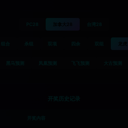
PC28
加拿大28
台湾28
组合
杀组
双项
四余
双组
龙虎
黑马预测
凤凰预测
飞飞预测
大古预测
开奖历史记录
开奖内容