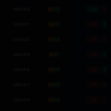
3466422
9
6
7
22
大双
小
3466421
9
8
2
19
小双
大
3466420
0
1
4
05
大单
小
3466419
0
8
3
11
大双
小
3466418
6
9
0
15
小双
大
3466417
3
0
6
09
小双
大
3466416
2
9
3
14
大单
小