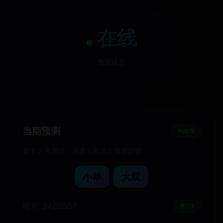
在线
数据状态
当期预测
AI推荐
基于 2 号算法，深度分析历史数据趋势
小单
大双
期号: 3466507
算法2