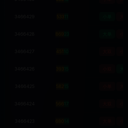
3466429
5
3
3
11
小单
大
3466428
8
6
9
23
大单
小
3466427
4
5
1
10
大双
小
3466426
3
9
3
15
小双
大
3466425
5
8
2
15
小单
大
3466424
5
6
6
17
大双
小
3466423
6
8
0
14
大单
小