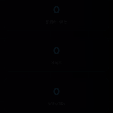
0
预测命中期数
0
准确率
0
验证总期数