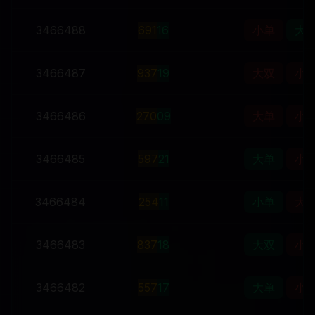
3466488
6
9
1
16
小单
大
3466487
9
3
7
19
大双
小
3466486
2
7
0
09
大单
小
3466485
5
9
7
21
大单
小
3466484
2
5
4
11
小单
大
3466483
8
3
7
18
大双
小
3466482
5
5
7
17
大单
小