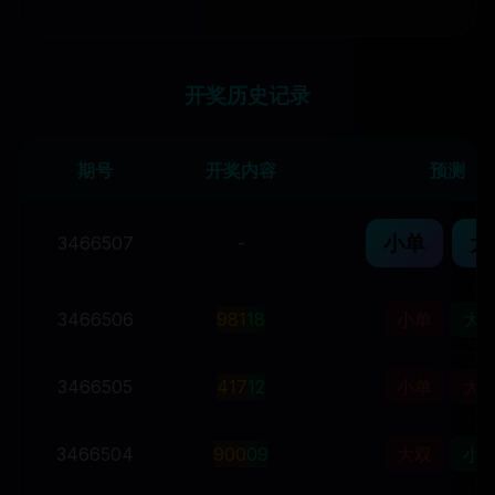
开奖历史记录
期号
开奖内容
预测
小单
大
3466507
-
3466506
9
8
1
18
小单
大
3466505
4
1
7
12
小单
大
3466504
9
0
0
09
大双
小