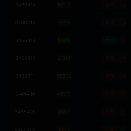
3466415
1
5
0
06
小单
大
3466414
1
6
8
15
小单
大
3466413
1
9
9
19
大单
小
3466412
9
1
3
13
小双
大
3466411
9
5
8
22
小双
大
3466410
4
6
3
13
大单
小
3466409
2
6
3
11
大单
小
3466408
0
5
8
13
大双
小