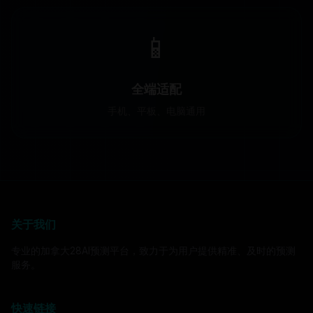
📱
全端适配
手机、平板、电脑通用
关于我们
专业的加拿大28AI预测平台，致力于为用户提供精准、及时的预测
服务。
快速链接