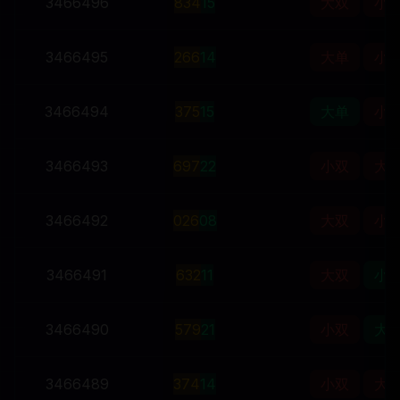
3466496
8
3
4
15
大双
小
3466495
2
6
6
14
大单
小
3466494
3
7
5
15
大单
小
3466493
6
9
7
22
小双
大
3466492
0
2
6
08
大双
小
3466491
6
3
2
11
大双
小
3466490
5
7
9
21
小双
大
3466489
3
7
4
14
小双
大