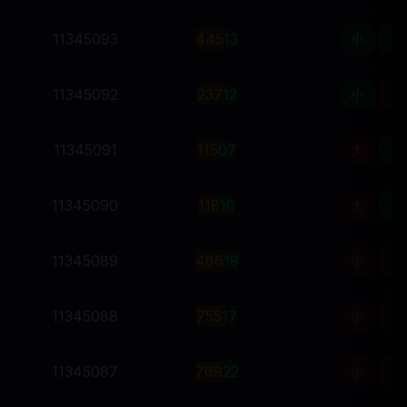
11345093
4
4
5
13
小
单
11345092
2
3
7
12
小
单
11345091
1
1
5
07
大
单
11345090
1
1
8
10
大
双
11345089
4
8
6
18
小
单
11345088
7
5
5
17
小
双
11345087
7
6
9
22
小
单