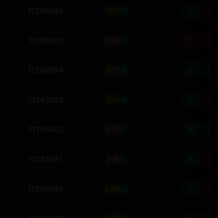
11345086
0
5
2
07
小
双
11345085
2
0
5
07
大
双
11345084
5
0
1
06
小
双
11345083
7
0
1
08
小
单
11345082
9
7
5
21
大
单
11345081
2
5
8
15
大
双
11345080
4
2
0
06
小
单