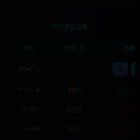
开奖历史记录
期号
开奖内容
预测
小
11345112
-
11345111
9
1
0
10
小
单
11345110
0
7
9
16
小
单
11345109
8
7
7
22
小
单