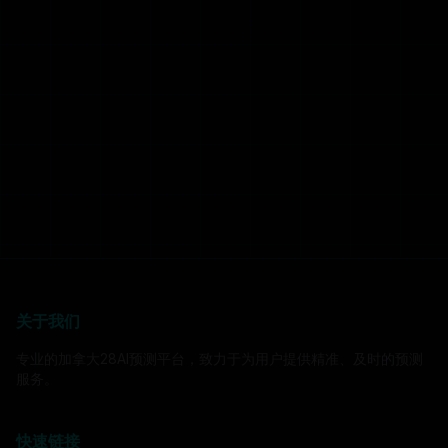
📱
全端适配
手机、平板、电脑通用
关于我们
专业的加拿大28AI预测平台，致力于为用户提供精准、及时的预测
服务。
快速链接