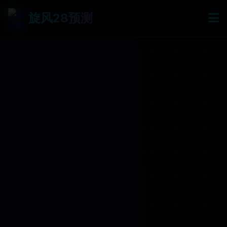
旋风28预测
实时数据 · AI智能预测
专业的加拿大28
AI预测平台
基于深度学习与大数据分析，为您提供精准的智能预
测服务
易记域名：XF28.VIP | 准确率: 66%