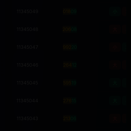
11345049
0
1
8
09
小
双
11345048
2
0
6
08
大
单
11345047
9
9
2
20
小
双
11345046
2
6
4
12
大
单
11345045
5
9
5
19
大
单
11345044
2
7
6
15
大
单
11345043
2
1
3
06
大
单