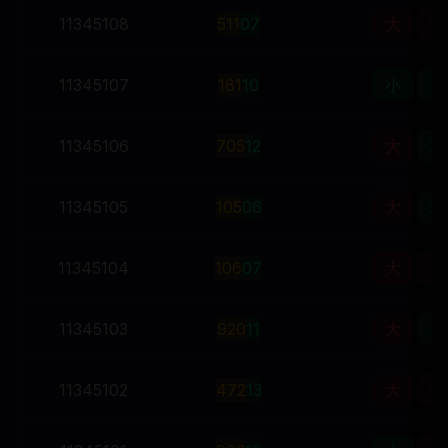
11345108
5
1
1
07
大
双
11345107
1
8
1
10
小
双
11345106
7
0
5
12
大
双
11345105
1
0
5
06
大
双
11345104
1
0
6
07
大
双
11345103
9
2
0
11
大
单
11345102
4
7
2
13
大
双